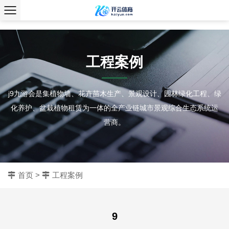
、
工程案例
j9九游会是集植物墙、花卉苗木生产、景观设计、园林绿化工程、绿
化养护、盆栽植物租赁为一体的全产业链城市景观综合生态系统运
营商。
首页
>
工程案例
9