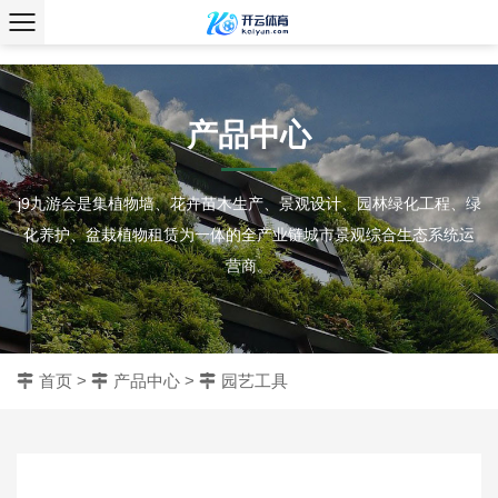
、
产品中心
j9九游会是集植物墙、花卉苗木生产、景观设计、园林绿化工程、绿
化养护、盆栽植物租赁为一体的全产业链城市景观综合生态系统运
营商。
首页
>
产品中心
>
园艺工具