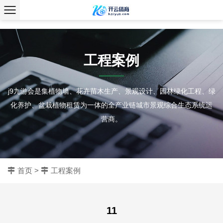
、
工程案例
j9九游会是集植物墙、花卉苗木生产、景观设计、园林绿化工程、绿
化养护、盆栽植物租赁为一体的全产业链城市景观综合生态系统运
营商。
首页
>
工程案例
11